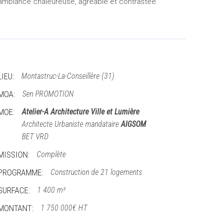
ambiance chaleureuse, agréable et contrastée.
LIEU:
Montastruc-La-Conseillère (31)
MOA:
Sen PROMOTION
MOE:
Atelier-A Architecture Ville et Lumière
Architecte Urbaniste mandataire
AIGSOM
BET VRD
MISSION:
Complète
PROGRAMME:
Construction de 21 logements
SURFACE:
1 400 m²
MONTANT:
1 750 000€ HT