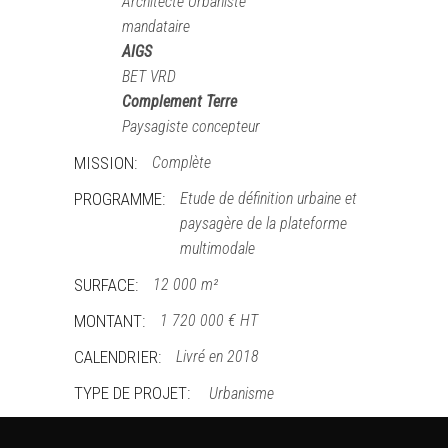
Architecte Urbaniste
mandataire
AIGS
BET VRD
Complement Terre
Paysagiste concepteur
MISSION:
Complète
PROGRAMME:
Etude de définition urbaine et
paysagère de la plateforme
multimodale
SURFACE:
12 000 m²
MONTANT:
1 720 000 € HT
CALENDRIER:
Livré en 2018
TYPE DE PROJET:
Urbanisme